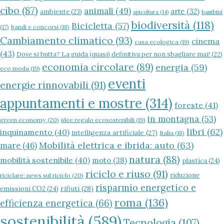
cibo
(87)
animali
(49)
arte
(32)
ambiente
(23)
bambini
apicoltura
(14)
biodiversità
(118)
Bicicletta
(57)
(17)
bandi e concorsi
(18)
Cambiamento climatico
(93)
cinema
casa ecologica
(19)
(43)
Dove si butta? La guida (quasi) definitiva per non sbagliare mai!
(22)
economia circolare
(89)
energia
(59)
eco moda
(19)
eventi
energie rinnovabili
(91)
appuntamenti e mostre
(314)
foreste
(41)
in montagna
(53)
green economy
(20)
idee regalo ecosostenibili
(19)
libri
(62)
inquinamento
(40)
intelligenza artificiale
(27)
Italia
(18)
Mobilità elettrica e ibrida: auto
(63)
mare
(46)
natura
(88)
mobilità sostenibile
(40)
moto
(38)
plastica
(24)
riciclo e riuso
(91)
riduzione
riciclare: news sul riciclo
(20)
risparmio energetico e
rifiuti
(28)
emissioni CO2
(24)
roma
(136)
efficienza energetica
(66)
sostenibilità
(589)
Tecnologia
(107)