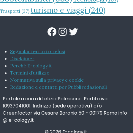
turismo e viaggi
(240)
Trasporti
(37)
Facebook
Instagram
Twitter
Segnalaci errori o refusi
Disclaimer
Perché E-cology.it
Termini d’utilizzo
Normativa sulla privacy e cookie
Redazione e contatti per Pubbliredazionali
Portale a cura di Letizia Palmisano. Partita iva
10937041001. Indirizzo (sede operativa) c/o
Greenfactor via Cesare Baronio 50 - 00179 Roma info
@ e-cology.it
© 2026 E-cology.it.