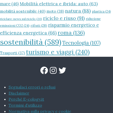
Mobilità elettrica e ibrida: auto
(63)
mare
(46)
natura
(88)
mobilità sostenibile
(40)
moto
(38)
plastica
(24)
riciclo e riuso
(91)
riduzione
riciclare: news sul riciclo
(20)
risparmio energetico e
rifiuti
(28)
emissioni CO2
(24)
roma
(136)
efficienza energetica
(66)
sostenibilità
(589)
Tecnologia
(107)
turismo e viaggi
(240)
Trasporti
(37)
Facebook
Instagram
Twitter
Segnalaci errori o refusi
Disclaimer
Perché E-cology.it
Termini d’utilizzo
Normativa sulla privacy e cookie