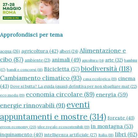
Approfondisci per tema
Alimentazione e
agricoltura
(42)
acqua
(26)
alberi
(24)
cibo
(87)
animali
(49)
arte
(32)
ambiente
(23)
bambini
apicoltura
(14)
biodiversità
(118)
Bicicletta
(57)
(17)
bandi e concorsi
(18)
Cambiamento climatico
(93)
cinema
casa ecologica
(19)
(43)
Dove si butta? La guida (quasi) definitiva per non sbagliare mai!
(22)
economia circolare
(89)
energia
(59)
eco moda
(19)
eventi
energie rinnovabili
(91)
appuntamenti e mostre
(314)
foreste
(41)
in montagna
(53)
green economy
(20)
idee regalo ecosostenibili
(19)
libri
(62)
inquinamento
(40)
intelligenza artificiale
(27)
Italia
(18)