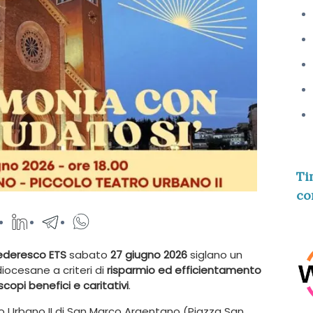
Ti
co
ederesco ETS
sabato
27 giugno 2026
siglano un
iocesane a criteri di
risparmio ed efficientamento
scopi benefici e caritativi
.
ro Urbano II di San Marco Argentano (Piazza San