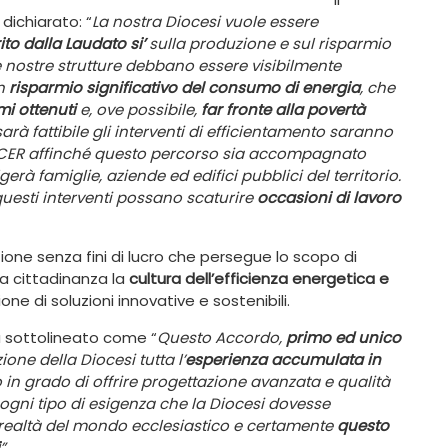
 dichiarato: “
La nostra Diocesi vuole essere
to dalla Laudato si’
sulla produzione e sul risparmio
 nostre strutture debbano essere visibilmente
un
risparmio significativo del consumo di energia
, che
mi ottenuti
e, ove possibile,
far fronte alla povertà
arà fattibile gli interventi di efficientamento saranno
 CER affinché questo percorso sia accompagnato
erà famiglie, aziende ed edifici pubblici del territorio.
i questi interventi possano scaturire
occasioni di lavoro
ione senza fini di lucro che persegue lo scopo di
 la cittadinanza la
cultura dell’efficienza energetica e
ne di soluzioni innovative e sostenibili.
a sottolineato come “
Questo Accordo,
primo ed unico
ione della Diocesi tutta l’
esperienza accumulata in
o in grado di offrire progettazione avanzata e qualità
r ogni tipo di esigenza che la Diocesi dovesse
realtà del mondo ecclesiastico e certamente
questo
”
.