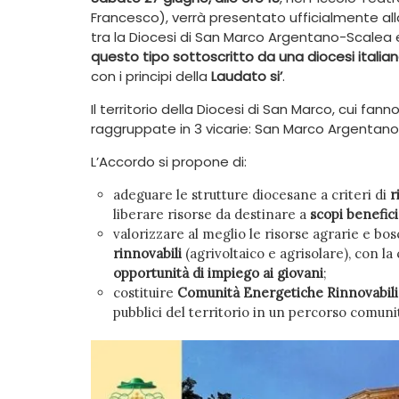
Francesco), verrà presentato ufficialmente al
tra la Diocesi di San Marco Argentano-Scalea e
questo tipo sottoscritto da una diocesi italia
con i principi della
Laudato si’
.
Il territorio della Diocesi di San Marco, cui fan
raggruppate in 3 vicarie: San Marco Argentano
L’Accordo si propone di:
adeguare le strutture diocesane a criteri di
r
liberare risorse da destinare a
scopi benefici 
valorizzare al meglio le risorse agrarie e bos
rinnovabili
(agrivoltaico e agrisolare), con l
opportunità di impiego ai giovani
;
costituire
Comunità Energetiche Rinnovabili
pubblici del territorio in un percorso comuni