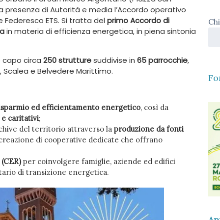
la presenza di Autorità e media l’Accordo operativo
 Federesco ETS. Si tratta del
primo Accordo di
Chi
na
in materia di efficienza energetica, in piena sintonia
no capo circa
250 strutture
suddivise in
65 parrocchie
,
, Scalea e Belvedere Marittimo.
Fo
isparmio ed efficientamento energetico
, così da
e caritativi
;
chive del territorio attraverso la
produzione da fonti
a creazione di cooperative dedicate che offrano
 (CER)
per coinvolgere famiglie, aziende ed edifici
tario di transizione energetica.
Ap