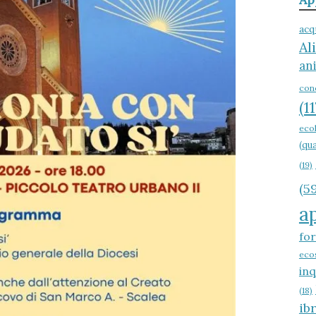
acq
Al
an
con
(11
eco
(qua
(19)
(59
a
fo
ecos
in
(18)
ib