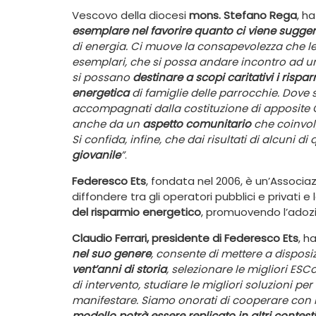
Vescovo della diocesi
mons. Stefano Rega
, ha
esemplare nel favorire quanto ci viene suggeri
di energia. Ci muove la consapevolezza che le
esemplari, che si possa andare incontro ad 
si possano
destinare a scopi caritativi i rispar
energetica
di famiglie delle parrocchie. Dove s
accompagnati dalla costituzione di apposite
anche da un
aspetto comunitario
che coinvolg
Si confida, infine, che dai risultati di alcuni d
giovanile
”
.
Federesco Ets
, fondata nel 2006, è un’Associaz
diffondere tra gli operatori pubblici e privati e
del risparmio energetico
, promuovendo l’adozio
Claudio Ferrari, presidente di Federesco Ets
, h
nel suo genere
, consente di mettere a disposiz
vent’anni di storia
, selezionare le migliori ESC
di intervento, studiare le migliori soluzioni pe
manifestare. Siamo onorati di cooperare con 
modello potrà essere replicato in altri contesti