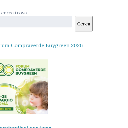
 cerca trova
Cerca
rum Compraverde Buygreen 2026
profondisci per tema