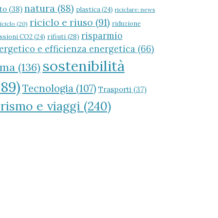
natura
(88)
to
(38)
plastica
(24)
riciclare: news
riciclo e riuso
(91)
riduzione
riciclo
(20)
risparmio
rifiuti
(28)
ssioni CO2
(24)
ergetico e efficienza energetica
(66)
sostenibilità
oma
(136)
589)
Tecnologia
(107)
Trasporti
(37)
rismo e viaggi
(240)