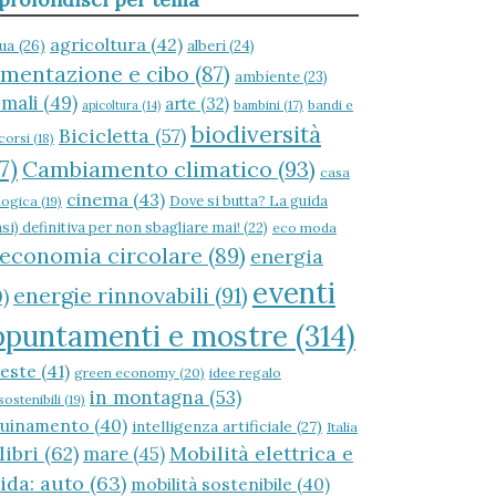
agricoltura
(42)
ua
(26)
alberi
(24)
imentazione e cibo
(87)
ambiente
(23)
imali
(49)
arte
(32)
bambini
(17)
bandi e
apicoltura
(14)
biodiversità
Bicicletta
(57)
corsi
(18)
7)
Cambiamento climatico
(93)
casa
cinema
(43)
Dove si butta? La guida
logica
(19)
si) definitiva per non sbagliare mai!
(22)
eco moda
economia circolare
(89)
energia
eventi
energie rinnovabili
(91)
)
ppuntamenti e mostre
(314)
reste
(41)
green economy
(20)
idee regalo
in montagna
(53)
ostenibili
(19)
quinamento
(40)
intelligenza artificiale
(27)
Italia
libri
(62)
Mobilità elettrica e
mare
(45)
rida: auto
(63)
mobilità sostenibile
(40)