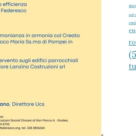
mo
sul 
emi
en
r
(
tu
Il